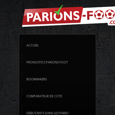
ACCUEIL
PRONOSTICS PARIONS FOOT
BOOKMAKERS
COMPARATEUR DE COTE
DÉBUTANTS DANS LES PARIS?