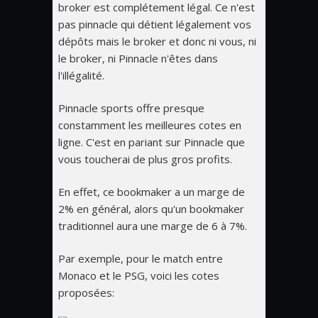
broker est complétement légal. Ce n'est
pas pinnacle qui détient légalement vos
dépôts mais le broker et donc ni vous, ni
le broker, ni Pinnacle n'êtes dans
l'illégalité.
Pinnacle sports offre presque
constamment les meilleures cotes en
ligne. C'est en pariant sur Pinnacle que
vous toucherai de plus gros profits.
En effet, ce bookmaker a un marge de
2% en général, alors qu'un bookmaker
traditionnel aura une marge de 6 à 7%.
Par exemple, pour le match entre
Monaco et le PSG, voici les cotes
proposées: