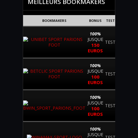
MEILLEURS BOOKMAKERS
BOOKMAKERS
BONUS
TEST
JE PARIE
100%
JUSQUE
JE PARIE
TEST
150
EUROS
100%
JUSQUE
JE PARIE
TEST
100
EUROS
100%
JUSQUE
JE PARIE
TEST
100
EUROS
100%
JUSQUE
JE PARIE
TEST