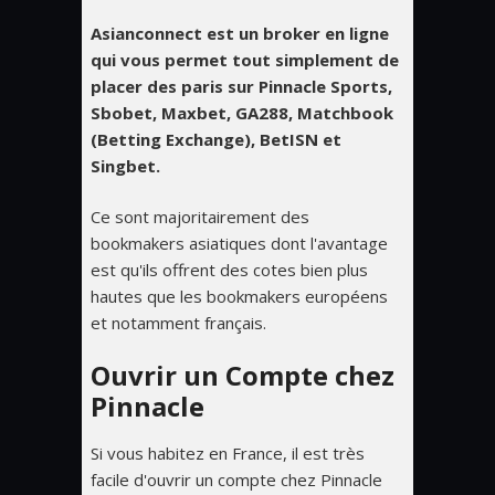
Asianconnect est un broker en ligne
qui vous permet tout simplement de
placer des paris sur Pinnacle Sports,
Sbobet, Maxbet, GA288, Matchbook
(Betting Exchange), BetISN et
Singbet.
Ce sont majoritairement des
bookmakers asiatiques dont l'avantage
est qu'ils offrent des cotes bien plus
hautes que les bookmakers européens
et notamment français.
Ouvrir un Compte chez
Pinnacle
Si vous habitez en France, il est très
facile d'ouvrir un compte chez Pinnacle