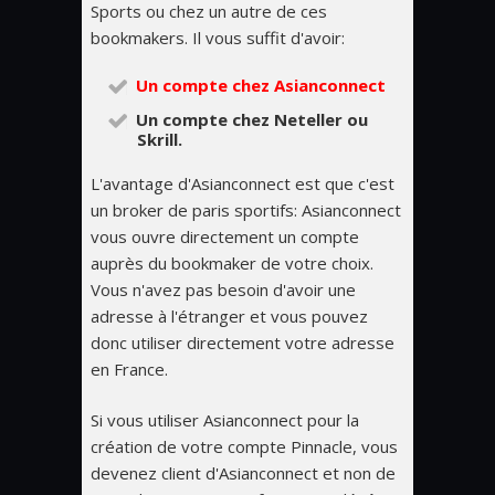
Sports ou chez un autre de ces
bookmakers. Il vous suffit d'avoir:
Un compte chez Asianconnect
Un compte chez Neteller ou
Skrill.
L'avantage d'Asianconnect est que c'est
un broker de paris sportifs: Asianconnect
vous ouvre directement un compte
auprès du bookmaker de votre choix.
Vous n'avez pas besoin d'avoir une
adresse à l'étranger et vous pouvez
donc utiliser directement votre adresse
en France.
Si vous utiliser Asianconnect pour la
création de votre compte Pinnacle, vous
devenez client d'Asianconnect et non de